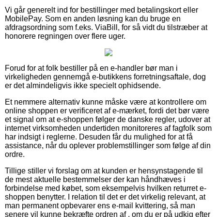
Vi går generelt ind for bestillinger med betalingskort eller
MobilePay. Som en anden løsning kan du bruge en
afdragsordning som f.eks. ViaBill, for så vidt du tilstræber at
honorere regningen over flere uger.
Forud for at folk bestiller på en e-handler bør man i
virkeligheden gennemgå e-butikkens forretningsaftale, dog
er det almindeligvis ikke specielt ophidsende.
Et nemmere alternativ kunne måske være at kontrollere om
online shoppen er verificeret af e-mærket, fordi det bør være
et signal om at e-shoppen følger de danske regler, udover at
internet virksomheden undertiden monitoreres af fagfolk som
har indsigt i reglerne. Desuden får du mulighed for at få
assistance, når du oplever problemstillinger som følge af din
ordre.
Tillige stiller vi forslag om at kunden er hensynstagende til
de mest aktuelle bestemmelser der kan håndhæves i
forbindelse med købet, som eksempelvis hvilken returret e-
shoppen benytter. I relation til det er det virkelig relevant, at
man permanent opbevarer ens e-mail kvittering, så man
senere vil kunne bekræfte ordren af , om du er på udkig efter