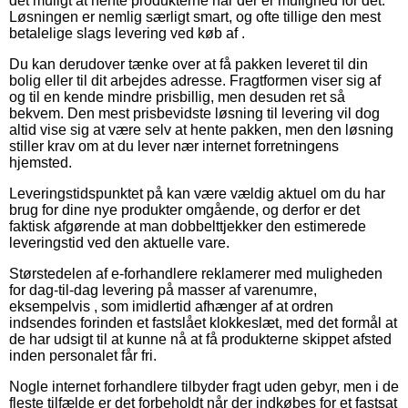
det muligt at hente produkterne når der er mulighed for det.
Løsningen er nemlig særligt smart, og ofte tillige den mest
betalelige slags levering ved køb af .
Du kan derudover tænke over at få pakken leveret til din
bolig eller til dit arbejdes adresse. Fragtformen viser sig af
og til en kende mindre prisbillig, men desuden ret så
bekvem. Den mest prisbevidste løsning til levering vil dog
altid vise sig at være selv at hente pakken, men den løsning
stiller krav om at du lever nær internet forretningens
hjemsted.
Leveringstidspunktet på kan være vældig aktuel om du har
brug for dine nye produkter omgående, og derfor er det
faktisk afgørende at man dobbelttjekker den estimerede
leveringstid ved den aktuelle vare.
Størstedelen af e-forhandlere reklamerer med muligheden
for dag-til-dag levering på masser af varenumre,
eksempelvis , som imidlertid afhænger af at ordren
indsendes forinden et fastslået klokkeslæt, med det formål at
de har udsigt til at kunne nå at få produkterne skippet afsted
inden personalet får fri.
Nogle internet forhandlere tilbyder fragt uden gebyr, men i de
fleste tilfælde er det forbeholdt når der indkøbes for et fastsat