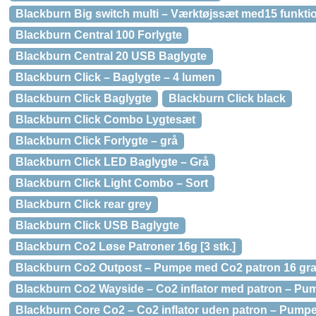
Blackburn Big switch multi – Værktøjssæt med15 funkti
Blackburn Central 100 Forlygte
Blackburn Central 20 USB Baglygte
Blackburn Click – Baglygte – 4 lumen
Blackburn Click Baglygte
Blackburn Click black
Blackburn Click Combo Lygtesæt
Blackburn Click Forlygte – grå
Blackburn Click LED Baglygte – Grå
Blackburn Click Light Combo – Sort
Blackburn Click rear grey
Blackburn Click USB Baglygte
Blackburn Co2 Løse Patroner 16g [3 stk.]
Blackburn Co2 Outpost – Pumpe med Co2 patron 16 gra
Blackburn Co2 Wayside – Co2 inflator med patron – Pump
Blackburn Core Co2 – Co2 inflator uden patron – Pumper