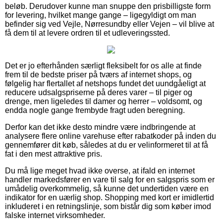
beløb. Derudover kunne man snuppe den prisbilligste form
for levering, hvilket mange gange – ligegyldigt om man
befinder sig ved Vejle, Nørresundby eller Vejen – vil blive at
få dem til at levere ordren til et udleveringssted.
Det er jo efterhånden særligt fleksibelt for os alle at finde
frem til de bedste priser på tværs af internet shops, og
følgelig har flertallet af netshops fundet det uundgåeligt at
reducere udsalgspriserne på deres varer – til piger og
drenge, men ligeledes til damer og herrer – voldsomt, og
endda nogle gange frembyde fragt uden beregning.
Derfor kan det ikke desto mindre være indbringende at
analysere flere online varehuse efter rabatkoder på inden du
gennemfører dit køb, således at du er velinformeret til at få
fat i den mest attraktive pris.
Du må lige meget hvad ikke overse, at ifald en internet
handler markedsfører en vare til salg for en salgspris som er
umådelig overkommelig, så kunne det undertiden være en
indikator for en uærlig shop. Shopping med kort er imidlertid
inkluderet i en retningslinje, som bistår dig som køber imod
falske internet virksomheder.