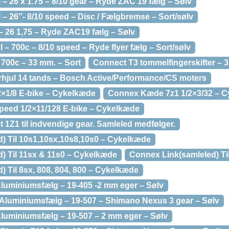
– 26 x 1.75 – 8/10 gear – Ryde ZAC 19 fælg – Sølv
– 26″- 8/10 speed – Disc / Fælgbremse – Sort/sølv
– 26 1,75 – Ryde ZAC19 fælg – Sølv
 – 700c – 8/10 speed – Ryde flyer fælg – Sort/sølv
700c – 33 mm. – Sort
Connect T3 tommelfingerskifter – 
hjul 14 tands – Bosch Active/Performance/CS moters
×1/8 E-bike – Cykelkæde
Connex Kæde 7z1 1/2×3/32 – 
eed 1/2×11/128 E-bike – Cykelkæde
1Z1 til indvendige gear. Samleled medfølger.
) Til 10s1,10sx,10s8,10s0 – Cykelkæde
) Til 11sx & 11s0 – Cykelkæde
Connex Link(samleled) Ti
 Til 8sx, 808, 804, 800 – Cykelkæde
Aluminiumsfælg – 19-405 -2 mm eger – Sølv
 Aluminiumsfælg – 19-507 – Shimano Nexus 3 gear – Sølv
Aluminiumsfælg – 19-507 – 2 mm eger – Sølv