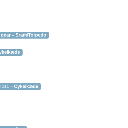
3 gear – Sram/Torpedo
Cykelkæde
l 1z1 – Cykelkæde