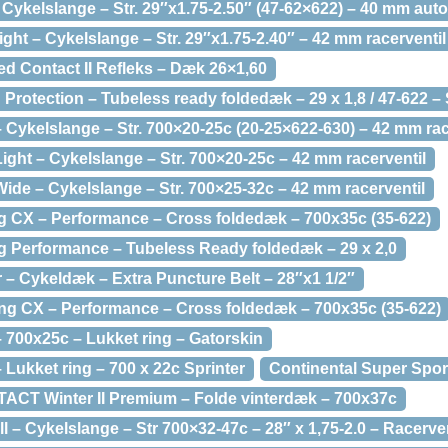
Cykelslange – Str. 29″x1.75-2.50″ (47-62×622) – 40 mm auto
ght – Cykelslange – Str. 29″x1.75-2.40″ – 42 mm racerventil
d Contact II Refleks – Dæk 26×1,60
Protection – Tubeless ready foldedæk – 29 x 1,8 / 47-622 – 
 Cykelslange – Str. 700×20-25c (20-25×622-630) – 42 mm rac
ight – Cykelslange – Str. 700×20-25c – 42 mm racerventil
ide – Cykelslange – Str. 700×25-32c – 42 mm racerventil
g CX – Performance – Cross foldedæk – 700x35c (35-622)
g Performance – Tubeless Ready foldedæk – 29 x 2,0
 – Cykeldæk – Extra Puncture Belt – 28″x1 1/2″
ng CX – Performance – Cross foldedæk – 700x35c (35-622)
– 700x25c – Lukket ring – Gatorskin
 Lukket ring – 700 x 22c Sprinter
Continental Super Spo
ACT Winter II Premium – Folde vinterdæk – 700x37c
ll – Cykelslange – Str 700×32-47c – 28″ x 1,75-2.0 – Racerv