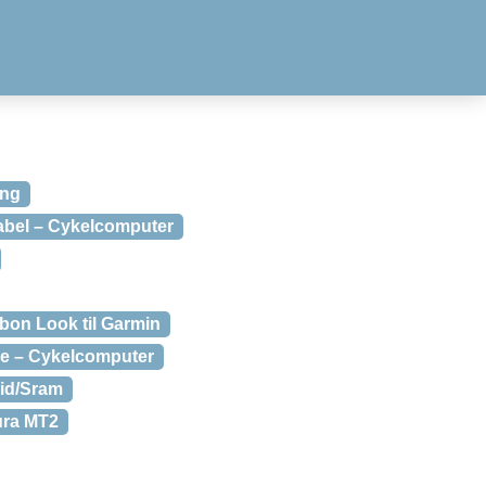
ing
abel – Cykelcomputer
on Look til Garmin
le – Cykelcomputer
vid/Sram
ura MT2