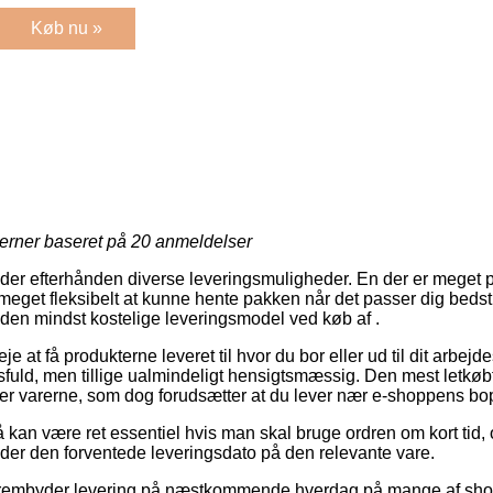
Køb nu »
jerner baseret på
20
anmeldelser
der efterhånden diverse leveringsmuligheder. En der er meget p
meget fleksibelt at kunne hente pakken når det passer dig beds
lige den mindst kostelige leveringsmodel ved køb af .
at få produkterne leveret til hvor du bor eller ud til dit arbejde
fuld, men tillige ualmindeligt hensigtsmæssig. Den mest letkø
nter varerne, som dog forudsætter at du lever nær e-shoppens bo
kan være ret essentiel hvis man skal bruge ordren om kort tid, 
inder den forventede leveringsdato på den relevante vare.
 frembyder levering på næstkommende hverdag på mange af sho