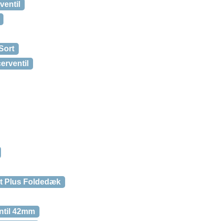
ventil
Sort
erventil
rt Plus Foldedæk
entil 42mm