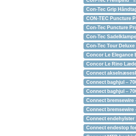
Con-Tec Frempind "T
Con-Tec Grip Håndtag
CON-TEC Puncture Pro
Con-Tec Puncture Pro
Con-Tec Sadelklampe
Con-Tec Tour Deluxe
Concor Le Elegance 
Concor Le Rino Læde
Connect akselnæseski
Connect baghjul – 700
Connect baghjul – 70
Connect bremsewire –
Connect bremsewire 
Connect endehylster t
Connect endestop for 