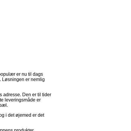
opulær er nu til dags
t. Løsningen er nemlig
s adresse. Den er til tider
bte leveringsmåde er
pæl.
og i det øjemed er det
ppens produkter,