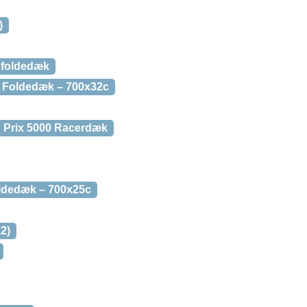
)
I foldedæk
– Foldedæk – 700x32c
d Prix 5000 Racerdæk
oldedæk – 700x25c
2)