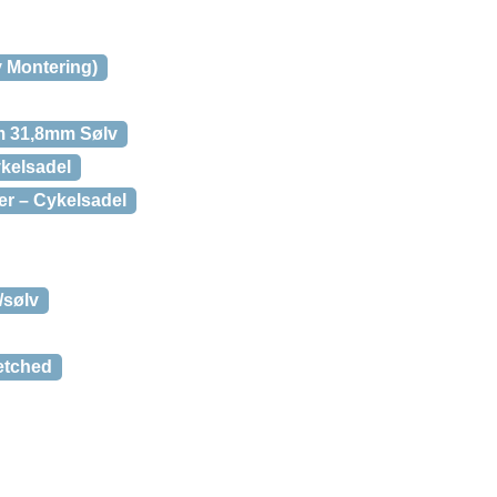
 Montering)
m 31,8mm Sølv
kelsadel
r – Cykelsadel
/sølv
etched