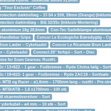
arantula Hybrid" Justerbar 80mm 31,8mm
 "Tour Exclusiv" Coffee
tection dækindlæg – 37-54 x 559, 39mm (Orange) (Inklusiv
tection dækindlæg – Blå 32/35c (Inklusiv Montering)
 aluminium 18g 28,6mm
Con-Tec Sadelklampe aluminiu
 Handlebar Grips
Concor Le Ecologiche Bæredygtig – Cy
Brun Læder – Cykelsadel
Concor Le Ricamate Brun Læde
r – Cykelsadel
Connect 29″ forhjul – Sort – Disc
ve for Sram Gearnav. Rustfri.
c / 13×622 – 1 gear – Fodbremse – Ryde Chrina fælg – Sort
0c / 19×622- 1 gear – Fodbremse – Ryde ZAC19 – Sort/sølv
 MTB og Racer – ø1,6mm – 1700mm lang – rustfri – Pre-str
– MTB/ATB – 1,6 x1700mm – 100 stk
il skærmstiverstiver – Sort
yderkabel – ø4 mm. – 10 stk – Sort