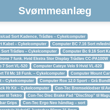
Svømmeanlæg
s/cad Sort Kadence, Trådløs – Cykelcomputer
rt Kabel – Cykelcomputer
Computer BC 7.16 Sort m/ledn
 Sort Trådløs – Cykelcomputer
Computer Bc 9.16 Sort K
one 7 funk. Hvid Ekstra Stor Display Trådløs CC-PA100W
 7 Sort VL-520
Computer Cateye Velo 9 Hvid VL-820
t Til Mc 18 Funk. – Cykelcomputer
Computer Mount Carb
t – Cykelcomputer
Computer Rox 12.0 Sport – Grå Bund
ck Hr Kit – Cykelcomputer
Con-Tec Bremseklodser til A
r til Tektro
Con-Tec Disc Brake Pad "DiscStop" til Mag
bar Grips
Con-Tec Ergo Neo håndtag – sort