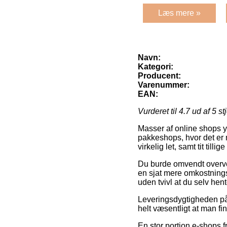
Læs mere »
Navn:
Kategori:
Producent:
Varenummer:
EAN:
Vurderet til
4.7
ud af 5 st
Masser af online shops y
pakkeshops, hvor det er 
virkelig let, samt tit til
Du burde omvendt overveje 
en sjat mere omkostnings
uden tvivl at du selv he
Leveringsdygtigheden på 
helt væsentligt at man f
En stor portion e-shops