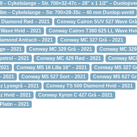
ll – Cykelslange – Str. 700×32-47c – 28″ x 1 1/2″ – Dunlopv
lim – Cykelslange – Str. 700×28-35c – 40 mm Dunlop-ventil
 Diamond Rød – 2021
Conway Cairon SUV 527 Wave Grå
 Wave Hvid – 2021
Conway Cairon T380 625 LL Wave Hvi
amond Antracit – 2021
Conway MC 327 Grå – 2021
ge – 2021
Conway MC 329 Grå – 2021
Conway MC 329 
etrol – 2021
Conway MC 429 Rød – 2021
Conway MCL
2021
Conway MS 16 Lilla 16″ – 2021
Conway MS 327 Gr
– 2021
Conway MS 527 Sort – 2021
Conway MS 627 Gr
z Lysegrå – 2021
Conway TS 500 Diamond Hvid – 2021
z Hvid – 2021
Conway Xyron C 427 Grå – 2021
latin – 2021