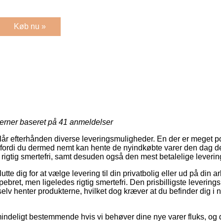
Køb nu »
jerner baseret på
41
anmeldelser
slår efterhånden diverse leveringsmuligheder. En der er meget po
, fordi du dermed nemt kan hente de nyindkøbte varer den dag de
 rigtig smertefri, samt desuden også den mest betalelige leveri
te dig for at vælge levering til din privatbolig eller ud på din a
pebret, men ligeledes rigtig smertefri. Den prisbilligste leverin
elv henter produkterne, hvilket dog kræver at du befinder dig i
indeligt bestemmende hvis vi behøver dine nye varer fluks, og de