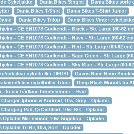
nde Cykeljakke
Dania Bikes Singlet
Dania Bikes sorte
tter
Dania Bikes T-Shirt
Dania Bikes T-Shirt Junior
 Dame
Dania Bikes Tritop
Dania Bikes Vinter cykeljakk
hjelm – CE EN1078 Godkendt – Black – Str. Large (60-62 cm
hjelm – CE EN1078 Godkendt – Navy – Str. Large (60-62 cm
hjelm – CE EN1078 Godkendt – Red – Str. Large (60-62 cm)
hjelm – CE EN1078 Godkendt – Sage Green – Str. Large (60
hjelm – CE EN1078 Godkendt – Sky Blue – Str. Large (60-6
/red/clear cykelbriller TIFOSI
Davos Race Neon Smoke/r
/red/clear cykelbriller Tifosi
Deep Black Mountk fra 
 – In-ear trådløse høretelefoner – Hvid
 Charger, Iphone & Android, 10w, Grey – Oplader
 Charging Pad, Qi Certified, 10w, Blk – Oplader
s Oplader M/ir-sensor, 10w, Sugekop – Oplader
 Oplader Til Bil, 10w, Sort – Oplader