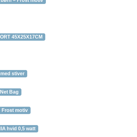
 børn – Frost motiv
SORT 45X25X17CM
med stiver
 Net Bag
– Frost motiv
IA hvid 0,5 watt