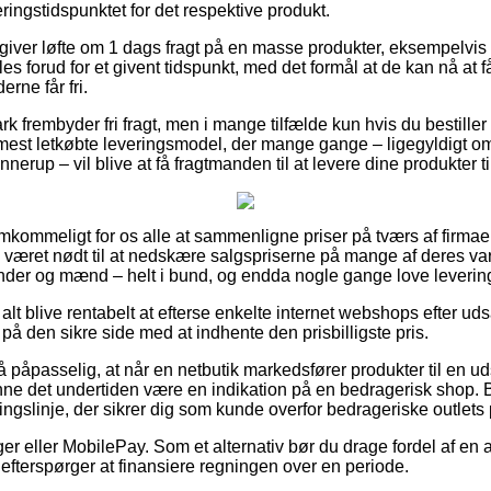
everingstidspunktet for det respektive produkt.
 giver løfte om 1 dags fragt på en masse produkter, eksempelvis 
lles forud for et givent tidspunkt, med det formål at de kan nå at
rne får fri.
 frembyder fri fragt, men i mange tilfælde kun hvis du bestiller f
est letkøbte leveringsmodel, der mange gange – ligegyldigt om
nerup – vil blive at få fragtmanden til at levere dine produkter t
mkommeligt for os alle at sammenligne priser på tværs af firmaer p
ts været nødt til at nedskære salgspriserne på mange af deres var
inder og mænd – helt i bund, og endda nogle gange love leverin
alt blive rentabelt at efterse enkelte internet webshops efter uds
på den sikre side med at indhente den prisbilligste pris.
 påpasselig, at når en netbutik markedsfører produkter til en u
ne det undertiden være en indikation på en bedragerisk shop. B
ningslinje, der sikrer dig som kunde overfor bedrageriske outlets 
nger eller MobilePay. Som et alternativ bør du drage fordel af en
efterspørger at finansiere regningen over en periode.