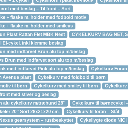
el – 2 cykler
Cykelhorn i plast frø-motiv
Cykelhorn til
ret med beslag – Til front – Sort
ke + flaske m. holder med fodbold motiv
ke + flaske m. holder med smileys
un Plast Rattan Flet MBK Nest
CYKELKURV BAG NET, 
l El-cykel. inkl klemme beslag
run med indfarvet Brun alu top m/beslag
s Brun med indfarvet sort alu top m/beslag
nk med indfarvet Pink alu top m/beslag
Cykelkurv Foran 
n Avenue plast
Cykelkurv med foldbold til børn
otiv til børn
Cykelkurv med smiley til børn
Cykelkurv
 front med stiver og beslag
 alu cykelkurv m/træbund 28″
Cykelkurv til børnecykel 
keler 20″ Sort 28x21x20 cm.
Cykelkurv til foran – Stål
exus gearsystem – rustbeskyttet
Cykellygte diode NICH