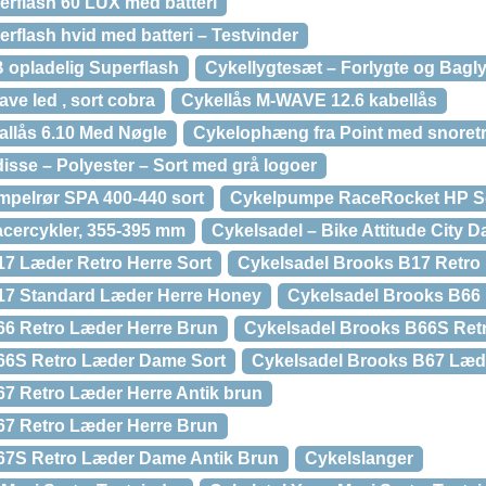
erflash 60 LUX med batteri
rflash hvid med batteri – Testvinder
 opladelig Superflash
Cykellygtesæt – Forlygte og Bagl
ave led , sort cobra
Cykellås M-WAVE 12.6 kabellås
allås 6.10 Med Nøgle
Cykelophæng fra Point med snoret
isse – Polyester – Sort med grå logoer
pelrør SPA 400-440 sort
Cykelpumpe RaceRocket HP S
acercykler, 355-395 mm
Cykelsadel – Bike Attitude City 
7 Læder Retro Herre Sort
Cykelsadel Brooks B17 Retro
17 Standard Læder Herre Honey
Cykelsadel Brooks B66 
66 Retro Læder Herre Brun
Cykelsadel Brooks B66S Re
66S Retro Læder Dame Sort
Cykelsadel Brooks B67 Læde
7 Retro Læder Herre Antik brun
67 Retro Læder Herre Brun
67S Retro Læder Dame Antik Brun
Cykelslanger