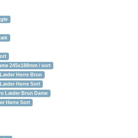
ygte
ræk
ort
Dame 245x188mm / sort
 Læder Herre Brun
Læder Herre Sort
tro Læder Brun Dame
r Herre Sort