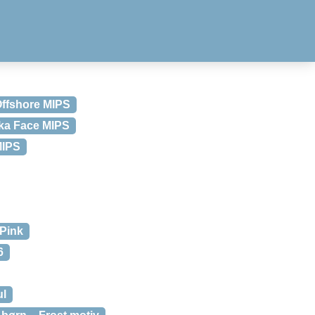
Offshore MIPS
lka Face MIPS
MIPS
 Pink
6
ul