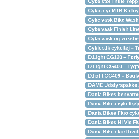
Cykelstol Thule Yepp 
Cykelstyr MTB Kalloy
Cykelvask Bike Wash 
Cykelvask Finish Lin
Cykelvask og voksbes
Cykler.dk cykeltøj – T
D.Light CG120 – Forly
D.Light CG400 – Lygte
D.light CG409 – Bagly
DAME Udstyrspakke 2 
Dania Bikes benvarm
Dania Bikes cykeltrøj
Dania Bikes Fluo cyk
Dania Bikes Hi-Vis F
Dania Bikes kort hvi