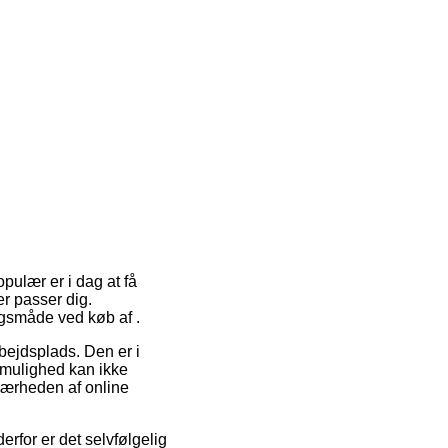
pulær er i dag at få
r passer dig.
ngsmåde ved køb af .
rbejdsplads. Den er i
gsmulighed kan ikke
 nærheden af online
rfor er det selvfølgelig