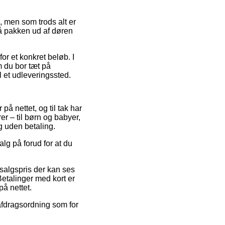
, men som trods alt er
 få pakken ud af døren
or et konkret beløb. I
 du bor tæt på
il et udleveringssted.
å nettet, og til tak har
er – til børn og babyer,
g uden betaling.
alg på forud for at du
dsalgspris der kan ses
etalinger med kort er
på nettet.
 afdragsordning som for