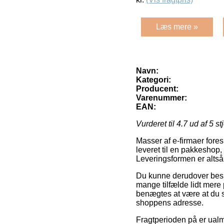
Læs mere »
Navn:
Kategori:
Producent:
Varenummer:
EAN:
Vurderet til
4.7
ud af 5 st
Masser af e-firmaer fore
leveret til en pakkeshop
Leveringsformen er altså
Du kunne derudover beslut
mange tilfælde lidt mere 
benægtes at være at du s
shoppens adresse.
Fragtperioden på er ualm