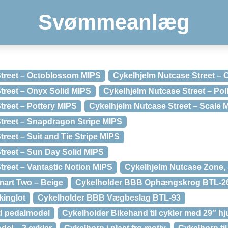
Svømmeanlæg
Street – Octoblossom MIPS
Cykelhjelm Nutcase Street – 
treet – Onyx Solid MIPS
Cykelhjelm Nutcase Street – Po
treet – Pottery MIPS
Cykelhjelm Nutcase Street – Scale 
treet – Snapdragon Stripe MIPS
reet – Suit and Tie Stripe MIPS
treet – Sun Day Solid MIPS
treet – Vantastic Notion MIPS
Cykelhjelm Nutcase Zone,
mart Two – Beige
Cykelholder BBB Ophængskrog BTL-2
kinglot
Cykelholder BBB Vægbeslag BTL-93
d pedalmodel
Cykelholder Bikehand til cykler med 29″ hj