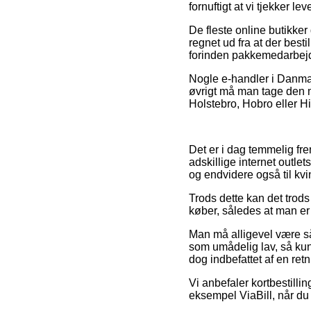
fornuftigt at vi tjekker l
De fleste online butikker
regnet ud fra at der besti
forinden pakkemedarbejde
Nogle e-handler i Danmark
øvrigt må man tage den m
Holstebro, Hobro eller Hin
Det er i dag temmelig fre
adskillige internet outle
og endvidere også til kv
Trods dette kan det trods 
køber, således at man er 
Man må alligevel være så
som umådelig lav, så kun
dog indbefattet af en ret
Vi anbefaler kortbestilli
eksempel ViaBill, når du 