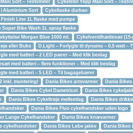
Maxi Sort – Testvinder
Cykelstol Yepp Maxi Sort – Testv
 i Aluminium Sort
Cykeltaske durban
Finish Line 1L flaske med pumpe
e Super Bike Wash 1L spray flaske
kyttelse Morgan Blue 1000 ml.
Cykelventilhættesæt (15-
røje eller Buks
D.Light – Forlygte til dynamo – 0,5 watt – Ti
gte med batteri – 2 LED pærer – Med klik beslag
sæt med batteri – flere funktioner – Med klik beslag
gte med batteri – 5 LED – Til bagagebærer
inkl. montering!
Dania Bikes armvarmer
Dania Bikes
er
Dania Bikes Cykel Dametricot
Dania Bikes cykeljak
e
Dania Bikes Cykeltrøje mellemlag
Dania Bikes drikk
elhandsker
Dania Bikes Fluo cykelhandsker uden logo
luo Lange Cykelhandsker
Dania Bikes knævarmer
de cykelhandsker
Dania Bikes Løbe jakke
Dania Bikes 