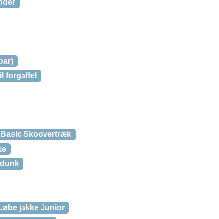
inder
par)
l forgaffel
 Basic Skoovertræk
ke
edunk
Løbe jakke Junior