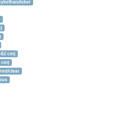
 cykelhandsker
e
)
)
-62 cm)
2 cm)
ed/clear
Abus