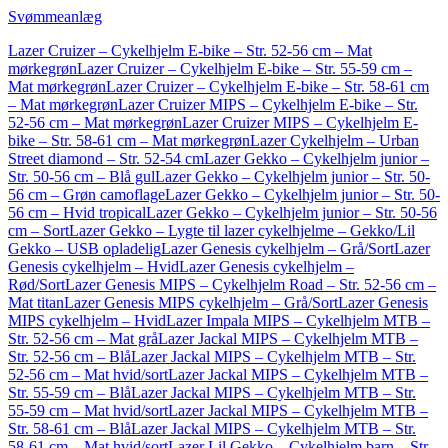
Svømmeanlæg
Lazer Cruizer – Cykelhjelm E-bike – Str. 52-56 cm – Mat
mørkegrøn
Lazer Cruizer – Cykelhjelm E-bike – Str. 55-59 cm –
Mat mørkegrøn
Lazer Cruizer – Cykelhjelm E-bike – Str. 58-61 cm
– Mat mørkegrøn
Lazer Cruizer MIPS – Cykelhjelm E-bike – Str.
52-56 cm – Mat mørkegrøn
Lazer Cruizer MIPS – Cykelhjelm E-
bike – Str. 58-61 cm – Mat mørkegrøn
Lazer Cykelhjelm – Urban
Street diamond – Str. 52-54 cm
Lazer Gekko – Cykelhjelm junior –
Str. 50-56 cm – Blå gul
Lazer Gekko – Cykelhjelm junior – Str. 50-
56 cm – Grøn camoflage
Lazer Gekko – Cykelhjelm junior – Str. 50-
56 cm – Hvid tropical
Lazer Gekko – Cykelhjelm junior – Str. 50-56
cm – Sort
Lazer Gekko – Lygte til lazer cykelhjelme – Gekko/Lil
Gekko – USB opladelig
Lazer Genesis cykelhjelm – Grå/Sort
Lazer
Genesis cykelhjelm – Hvid
Lazer Genesis cykelhjelm –
Rød/Sort
Lazer Genesis MIPS – Cykelhjelm Road – Str. 52-56 cm –
Mat titan
Lazer Genesis MIPS cykelhjelm – Grå/Sort
Lazer Genesis
MIPS cykelhjelm – Hvid
Lazer Impala MIPS – Cykelhjelm MTB –
Str. 52-56 cm – Mat grå
Lazer Jackal MIPS – Cykelhjelm MTB –
Str. 52-56 cm – Blå
Lazer Jackal MIPS – Cykelhjelm MTB – Str.
52-56 cm – Mat hvid/sort
Lazer Jackal MIPS – Cykelhjelm MTB –
Str. 55-59 cm – Blå
Lazer Jackal MIPS – Cykelhjelm MTB – Str.
55-59 cm – Mat hvid/sort
Lazer Jackal MIPS – Cykelhjelm MTB –
Str. 58-61 cm – Blå
Lazer Jackal MIPS – Cykelhjelm MTB – Str.
58-61 cm – Mat hvid/sort
Lazer Lil Gekko – Cykelhjelm barn – Str.