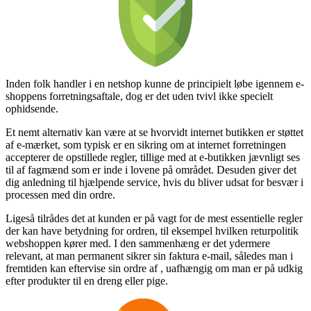
Inden folk handler i en netshop kunne de principielt løbe igennem e-
shoppens forretningsaftale, dog er det uden tvivl ikke specielt
ophidsende.
Et nemt alternativ kan være at se hvorvidt internet butikken er støttet
af e-mærket, som typisk er en sikring om at internet forretningen
accepterer de opstillede regler, tillige med at e-butikken jævnligt ses
til af fagmænd som er inde i lovene på området. Desuden giver det
dig anledning til hjælpende service, hvis du bliver udsat for besvær i
processen med din ordre.
Ligeså tilrådes det at kunden er på vagt for de mest essentielle regler
der kan have betydning for ordren, til eksempel hvilken returpolitik
webshoppen kører med. I den sammenhæng er det ydermere
relevant, at man permanent sikrer sin faktura e-mail, således man i
fremtiden kan eftervise sin ordre af , uafhængig om man er på udkig
efter produkter til en dreng eller pige.