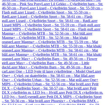
46-50 cm – Pink Sea Pony
Lazer Lil Gekko – Cykelhjelm barn – Str.
46-50 cm – Pony
Lazer Lizard – Cykelhjelm Sport – Str. 55-59 cm –
Flash gul
Lazer Lizard – Cykelhjelm Sport – Str. 55-59 cm –
Rød
Lazer Lizard – Cykelhjelm Sport – Str. 58-61 cm – Flash
gul
Lazer Lizard – Cykelhjelm Sport – Str. 58-61 cm – Rød
Lazer
Lizard MIPS – Cykelhjelm Sport – Str. 55-59 cm – Flash gul
Lazer
Lizard MIPS – Cykelhjelm Sport – Str. 58-61 cm – Flash gul
Lazer
Magma+ – Cykelhjelm MTB – Str. 52-56 cm – Mat blå
Lazer
Magma+ – Cykelhjelm MTB – Str. 52-56 cm – Mat khaki
orange
Lazer Magma+ – Cykelhjelm MTB – Str. 55-59 cm – Mat
blå
Lazer Magma+ – Cykelhjelm MTB – Str. 55-59 cm – Mat khaki
orange
Lazer Magma+ – Cykelhjelm MTB – Str. 58-61 cm – Mat
blå
Lazer Magma+ – Cykelhjelm MTB – Str. 58-61 cm – Mat khaki
orange
Lazer Max+ – Cykelhjelm Barn – Str. 49-56 cm – Flower
girl
Lazer Max+ – Cykelhjelm Barn – Str. 49-56 cm – Little
duck
Lazer Max+ – Cykelhjelm Barn – Str. 49-56 cm – Race
car
Lazer One – LED lygte til lazer cykelhjelme – Model One
Lazer
One+ – Cykel- og skaterhjelm – Str. 58-61 cm – Mat lilla
Lazer
One+ – Cykelhjelm Urban – Str. 52-56 cm – Mat grå
Lazer One+
MIPS – Cykelhjelm Urban – Str. 52-56 cm – Mat hvid
Lazer Petit
DLX – Cykelhjelm Sport – Str. 50-57 cm – Mat hvid
Lazer Petit
DLX cykelhjelm m. LED lys – Hvid
Lazer Petit DLX cykelhjelm m.
LED lys – Sort/Lyserød
Lazer Petit DLX MIPS – Cykelhjelm Sport
– Str. 50-56 cm – Mat hvid
Lazer Phoenix+ – Cykelhjelm BMX –