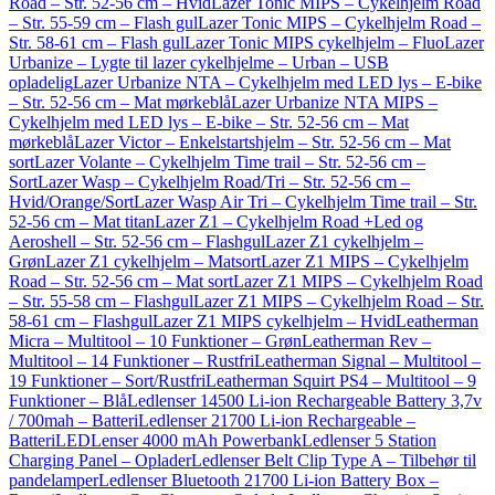
Road – Str. 52-56 cm – Hvid
Lazer Tonic MIPS – Cykelhjelm Road
– Str. 55-59 cm – Flash gul
Lazer Tonic MIPS – Cykelhjelm Road –
Str. 58-61 cm – Flash gul
Lazer Tonic MIPS cykelhjelm – Fluo
Lazer
Urbanize – Lygte til lazer cykelhjelme – Urban – USB
opladelig
Lazer Urbanize NTA – Cykelhjelm med LED lys – E-bike
– Str. 52-56 cm – Mat mørkeblå
Lazer Urbanize NTA MIPS –
Cykelhjelm med LED lys – E-bike – Str. 52-56 cm – Mat
mørkeblå
Lazer Victor – Enkelstartshjelm – Str. 52-56 cm – Mat
sort
Lazer Volante – Cykelhjelm Time trail – Str. 52-56 cm –
Sort
Lazer Wasp – Cykelhjelm Road/Tri – Str. 52-56 cm –
Hvid/Orange/Sort
Lazer Wasp Air Tri – Cykelhjelm Time trail – Str.
52-56 cm – Mat titan
Lazer Z1 – Cykelhjelm Road +Led og
Aeroshell – Str. 52-56 cm – Flashgul
Lazer Z1 cykelhjelm –
Grøn
Lazer Z1 cykelhjelm – Matsort
Lazer Z1 MIPS – Cykelhjelm
Road – Str. 52-56 cm – Mat sort
Lazer Z1 MIPS – Cykelhjelm Road
– Str. 55-58 cm – Flashgul
Lazer Z1 MIPS – Cykelhjelm Road – Str.
58-61 cm – Flashgul
Lazer Z1 MIPS cykelhjelm – Hvid
Leatherman
Micra – Multitool – 10 Funktioner – Grøn
Leatherman Rev –
Multitool – 14 Funktioner – Rustfri
Leatherman Signal – Multitool –
19 Funktioner – Sort/Rustfri
Leatherman Squirt PS4 – Multitool – 9
Funktioner – Blå
Ledlenser 14500 Li-ion Rechargeable Battery 3,7v
/ 700mah – Batteri
Ledlenser 21700 Li-ion Rechargeable –
Batteri
LEDLenser 4000 mAh Powerbank
Ledlenser 5 Station
Charging Panel – Oplader
Ledlenser Belt Clip Type A – Tilbehør til
pandelamper
Ledlenser Bluetooth 21700 Li-ion Battery Box –