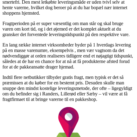
smertefri. Den mest letkøbte leveringsmåde er uden tvivl selv at
hente varerne, hvilket dog beroer på at du har bopæl nær internet
shoppens hjemsted.
Fragtperioden på er super væsentlig om man står og skal bruge
varen om kort tid, og i det øjemed er det komplet aktuelt at du
gransker det forventede leveringstidspunkt på den respektive vare.
En lang række internet virksomheder byder på 1 hverdags levering
på en masse varenumre, eksempelvis , men vær vagtsom da det
nødvendiggør at orden realiseres tidligere end et nøjagtigt tidspunkt,
således at de har en chance for at nå at få produkterne afsted forud
for at de pakkeansatte drager hjemad.
Indtil flere netbutikker tilbyder gratis fragt, men typisk er det så
præmissen at du køber for en bestemt pris. Desuden skulle man
snuppe den mindst kostelige leveringsmetode, der ofte – ligegyldigt
om du befinder sig i Randers, Lillerød eller Sæby – vil være at få
fragtfirmaet til at bringe varerne til en pakkeshop.