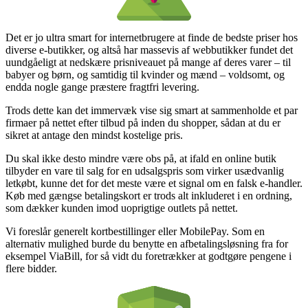
Det er jo ultra smart for internetbrugere at finde de bedste priser hos
diverse e-butikker, og altså har massevis af webbutikker fundet det
uundgåeligt at nedskære prisniveauet på mange af deres varer – til
babyer og børn, og samtidig til kvinder og mænd – voldsomt, og
endda nogle gange præstere fragtfri levering.
Trods dette kan det immervæk vise sig smart at sammenholde et par
firmaer på nettet efter tilbud på inden du shopper, sådan at du er
sikret at antage den mindst kostelige pris.
Du skal ikke desto mindre være obs på, at ifald en online butik
tilbyder en vare til salg for en udsalgspris som virker usædvanlig
letkøbt, kunne det for det meste være et signal om en falsk e-handler.
Køb med gængse betalingskort er trods alt inkluderet i en ordning,
som dækker kunden imod uoprigtige outlets på nettet.
Vi foreslår generelt kortbestillinger eller MobilePay. Som en
alternativ mulighed burde du benytte en afbetalingsløsning fra for
eksempel ViaBill, for så vidt du foretrækker at godtgøre pengene i
flere bidder.