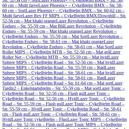
Str. 52-54 cm – Sort
Lazer Phoenix+ – Cykelhjelm BMX – Str. 58-
60 cm – Multi farve
Lazer Phoenix+ – Cykelhjelm BMX – Str. 58-
60 cm – Sort
Lazer Phoenix+ – Cykelhjelm BMX – Str. 60-62 cm –
Multi farve
Lazer Rev FF MIPS – Cykelhjelm BMX/Downhill – Str.
52-56 cm – Mat khaki orange
Lazer Revolution – Cykelhjelm
Enduro – Str. 55-59 cm – Mat Blå
Lazer Revolution – Cykelhjelm
Enduro – Str. 55-59 cm – Mat khaki orange
Lazer Revolution –
Cykelhjelm Enduro – Str. 55-59 cm – Mat Sort
Lazer Revolution –
Cykelhjelm Enduro – Str. 58-61 cm – Mat khaki orange
Lazer
Revolution – Cykelhjelm Enduro – Str. 58-61 cm – Mat Sort
Lazer
Roller MIPS – Cykelhjelm MTB – Str. 52-56 cm – Mat grå
Lazer
Roller Net – Cykelhjelm MTB – Str. 55-59 cm – Mat hvid
Lazer
Sphere MIPS – Cykelhjelm Road – Str. 52-56 cm – Mat hvid
Lazer
Sphere MIPS – Cykelhjelm Road – Str. 55-59 cm – Rød
Lazer
Sphere MIPS – Cykelhjelm Road – Str. 58-61 cm – Mat hvid
Lazer
Sphere MIPS – Cykelhjelm Road – Str. 58-61 cm – Rød
Lazer
Sphere MIPS – Cykelhjelm Road – Str. 61-64 cm – Mat sort
Lazer
Tardiz2 – Enkelstartshjelm – Str. 55-59 cm – Mat sort
Lazer Tonic –
Cykelhjelm Road – Str. 52-56 cm – Flash gul
Lazer Tonic –
Cykelhjelm Road – Str. 52-56 cm – Hvid
Lazer Tonic – Cykelhjelm
Road – Str. 55-59 cm – Flash gul
Lazer Tonic – Cykelhjelm Road –
Str. 55-59 cm – Hvid
Lazer Tonic – Cykelhjelm Road – Str. 58-61
cm – Flash gul
Lazer Tonic – Cykelhjelm Road – Str. 58-61 cm –
Hvid
Lazer Tonic cykelhjelm – Fluo
Lazer Tonic MIPS – Cykelhjelm
Road – Str. 52-56 cm – Flash gul
Lazer Tonic MIPS – Cykelhjelm