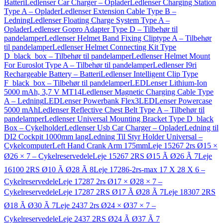
Batteri
Ledlenser Car Charger – Oplader
Ledlenser Charging Station
Type A – Oplader
Ledlenser Extension Cable Type B –
Ledning
Ledlenser Floating Charge System Type A –
Oplader
Ledlenser Gopro Adapter Type D – Tilbehør til
pandelamper
Ledlenser Helmet Band Fixing Cliptype A – Tilbehør
til pandelamper
Ledlenser Helmet Connecting Kit Type
D_black_box – Tilbehør til pandelamper
Ledlenser Helmet Mount
For Euroslot Type A – Tilbehør til pandelamper
Ledlenser I9ri
Rechargeable Battery – Batteri
Ledlenser Intelligent Clip Type
F_black_box – Tilbehør til pandelamper
LEDLenser Lithium-Ion
5000 mAh, 3,7 V MT14
Ledlenser Magnetic Charging Cable Type
A – Ledning
LEDLenser Powerbank Flex3
LEDLenser Powercase
5000 mAh
Ledlenser Reflective Chest Belt Type A – Tilbehør til
pandelamper
Ledlenser Universal Mounting Bracket Type D_black
Box – Cykelholder
Ledlenser Usb Car Charger – Oplader
Ledning til
DI2 Cockpit 1000mm lang
Ledning Til Styr Holder Universal –
Cykelcomputer
Left Hand Crank Arm 175mm
Leje 15267 2rs Ø15 ×
Ø26 × 7 – Cykelreservedele
Leje 15267 2RS Ø15 Ã Ø26 Ã 7
Leje
16100 2RS Ø10 Ã Ø28 Ã 8
Leje 17286-2rs-max 17 X 28 X 6 –
Cykelreservedele
Leje 17287 2rs Ø17 × Ø28 × 7 –
Cykelreservedele
Leje 17287 2RS Ø17 Ã Ø28 Ã 7
Leje 18307 2RS
Ø18 Ã Ø30 Ã 7
Leje 2437 2rs Ø24 × Ø37 × 7 –
Cykelreservedele
Leje 2437 2RS Ø24 Ã Ø37 Ã 7