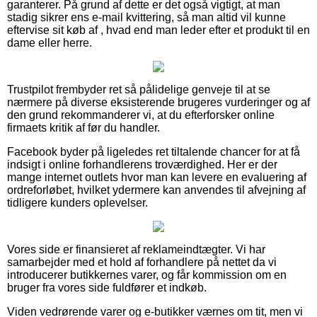
garanterer. På grund af dette er det også vigtigt, at man
stadig sikrer ens e-mail kvittering, så man altid vil kunne
eftervise sit køb af , hvad end man leder efter et produkt til en
dame eller herre.
Trustpilot frembyder ret så pålidelige genveje til at se
nærmere på diverse eksisterende brugeres vurderinger og af
den grund rekommanderer vi, at du efterforsker online
firmaets kritik af før du handler.
Facebook byder på ligeledes ret tiltalende chancer for at få
indsigt i online forhandlerens troværdighed. Her er der
mange internet outlets hvor man kan levere en evaluering af
ordreforløbet, hvilket ydermere kan anvendes til afvejning af
tidligere kunders oplevelser.
Vores side er finansieret af reklameindtægter. Vi har
samarbejder med et hold af forhandlere på nettet da vi
introducerer butikkernes varer, og får kommission om en
bruger fra vores side fuldfører et indkøb.
Viden vedrørende varer og e-butikker værnes om tit, men vi