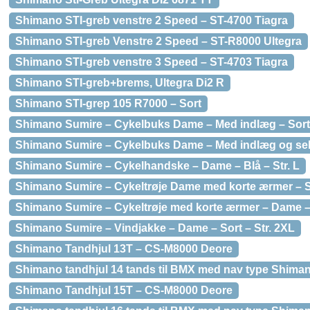
Shimano STI-greb venstre 2 Speed – ST-4700 Tiagra
Shimano STI-greb Venstre 2 Speed – ST-R8000 Ultegra
Shimano STI-greb venstre 3 Speed – ST-4703 Tiagra
Shimano STI-greb+brems, Ultegra Di2 R
Shimano STI-grep 105 R7000 – Sort
Shimano Sumire – Cykelbuks Dame – Med indlæg – Sort 
Shimano Sumire – Cykelbuks Dame – Med indlæg og seler
Shimano Sumire – Cykelhandske – Dame – Blå – Str. L
Shimano Sumire – Cykeltrøje Dame med korte ærmer – So
Shimano Sumire – Cykeltrøje med korte ærmer – Dame – B
Shimano Sumire – Vindjakke – Dame – Sort – Str. 2XL
Shimano Tandhjul 13T – CS-M8000 Deore
Shimano tandhjul 14 tands til BMX med nav type Shim
Shimano Tandhjul 15T – CS-M8000 Deore