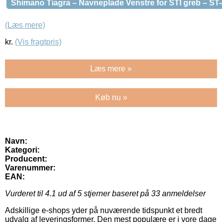
Shimano Tiagra – Navneplade Venstre for STI greb – ST
(Læs mere)
kr.
(Vis fragtpris)
Læs mere »
Køb nu »
Navn:
Kategori:
Producent:
Varenummer:
EAN:
Vurderet til
4.1
ud af 5 stjerner baseret på
33
anmeldelser
Adskillige e-shops yder på nuværende tidspunkt et bredt
udvalg af leveringsformer. Den mest populære er i vore dage