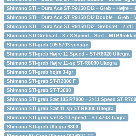
Shimano STI – Dura Ace ST-R9150 Di2 – Greb – Højre – 
Shimano STI – Dura Ace ST-R9150 Di2 Double – Greb – 
Shimano STI – Dura Ace ST-R9150 Di2- Grebsæt – 2 x11
Shimano STI Grebsæt – 3 x 8 Speed – Sort – MTB/trekk
Shimano STI-greb 105 5703 venstre
Shimano STI-greb Højre 11 Speed – ST-R8020 Ultegra
Shimano STI-greb Højre 11-sp ST-R8000 Ultegra
Shimano STI-greb højre 3-fgr
Shimano STI-greb ST-R2000 F
Shimano STI-greb ST-T3000
Shimano STI-greb Sæt 105 R7000 – 2×11 Speed ST-R700
Shimano STI-greb Sæt 11-sp ST-R8000 Ultegra
Shimano STI-greb sæt 3×10 Speed – ST-4703 Tiagra
Shimano STI-greb Ultegra 6800
Shimano Sti-Greb Ultegra DI2 6871 TT