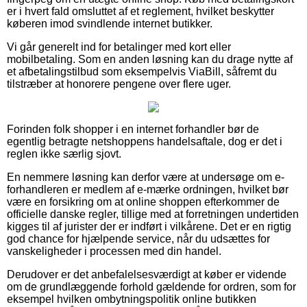
er i hvert fald omsluttet af et reglement, hvilket beskytter
køberen imod svindlende internet butikker.
Vi går generelt ind for betalinger med kort eller
mobilbetaling. Som en anden løsning kan du drage nytte af
et afbetalingstilbud som eksempelvis ViaBill, såfremt du
tilstræber at honorere pengene over flere uger.
Forinden folk shopper i en internet forhandler bør de
egentlig betragte netshoppens handelsaftale, dog er det i
reglen ikke særlig sjovt.
En nemmere løsning kan derfor være at undersøge om e-
forhandleren er medlem af e-mærke ordningen, hvilket bør
være en forsikring om at online shoppen efterkommer de
officielle danske regler, tillige med at forretningen undertiden
kigges til af jurister der er indført i vilkårene. Det er en rigtig
god chance for hjælpende service, når du udsættes for
vanskeligheder i processen med din handel.
Derudover er det anbefalelsesværdigt at køber er vidende
om de grundlæggende forhold gældende for ordren, som for
eksempel hvilken ombytningspolitik online butikken