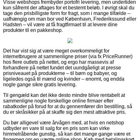
Visse webshops frembyder portofri levering, men undertiden
kun såfremt der aftages for et bestemt beløb. I øvrigt skal du
tage den prisbilligste form for fragt, som i mange tilfælde –
uafhængig om man bor ved København, Frederikssund eller
Hadsten – vil være at få fragtfirmaet til at levere dine
produkter til en pakkeshop.
Det har vist sig at være meget overkommeligt for
internetbrugere at sammenligne priser (via fx PriceRunner)
hos flere outlets på nettet, og ergo har massevis af
forhandlere på nettet fundet det uundgåeligt at presse
prisniveauet på produkterne – til børn og babyer, og
ligeledes også til mænd og kvinder – enormt, og endda
nogle gange sikre gratis levering.
Til gengæld kan det ikke desto mindre blive rentabelt at
sammenligne nogle forskellige online firmaer efter
rabatkoder på forud for at du gennemfører din bestilling, så
du er skråsikker på at skaffe sig den mest attraktive pris.
Du bør alligevel være årvågen med, at hvis en netshop
udbyder en vare til salg for en pris som kan virke
himmelråbende gunstig, så kan det mange gange være et
fingerpeg om en uægte online shop. Køb med betalingskort