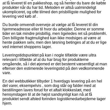
at få leveret til en pakkeshop, og så henter du bare de købte
produkter når du har tid. Metoden er altså ualmindeligt
ukompliceret, og ofte tilmed den prisbilligste mulighed for
levering ved køb af .
Du burde omvendt overveje at vælge at få leveret til din
hjemmeadresse eller til hvor du arbejder. Denne er somme
tider en tak mindre prisbillig, men ligeledes ret så problemfri.
Den billigste fragtmulighed kan ikke modsiges at være at
hente pakken selv, men den løsning betinges af at du er lige
ved internet shoppens lager.
Leveringstidspunktet på kan i nogle tilfælde være ultra
relevant i tilfælde af at du har brug for produkterne
omgående, så i det øjemed er det bestemt væsentligt at man
efterser den estimerede leveringstid på den vedkommende
vare.
En del webbutikker tilbyder 1 hverdags levering på en hel
del varer, eksempelvis , som dog står og falder med at
bestillingen laves forud for et aftalt klokkeslæt, med
hensynstagen til at de højst sandsynligt kan nå at få
produktet sendt afsted forinden logistikmedarbejderne tager
hjem.